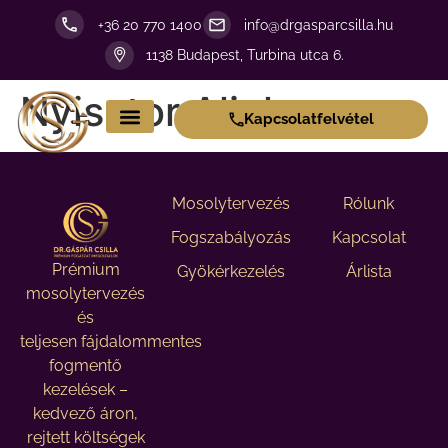
+36 20 770 1400
info@drgasparcsilla.hu
1138 Budapest, Turbina utca 6.
Nyisztor Alinka
Kapcsolatfelvétel
Mosolytervezés
Rólunk
Fogszabályozás
Kapcsolat
Prémium
Gyökérkezelés
Árlista
mosolytervezés
és
teljesen fájdalommentes
fogmentő
kezelések –
kedvező áron,
rejtett költségek